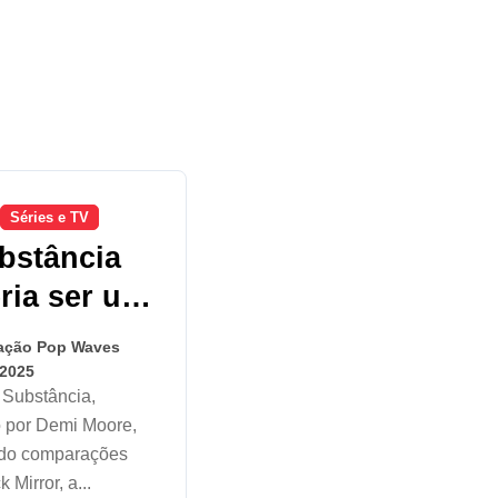
Séries e TV
bstância
ria ser um
ódio de
ação Pop Waves
k Mirror?
 2025
o por Demi Moore,
ado comparações
 Mirror, a...