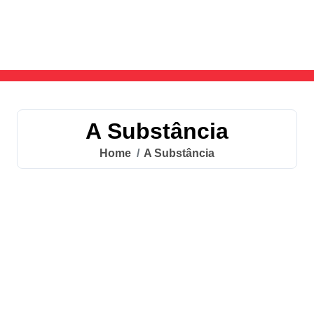
Skip
to
content
A Substância
Home
A Substância