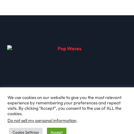
a vida amorosa da atriz
We use cookies on our website to give you the most relevant
experience by remembering your preferences and repeat
visits. By clicking “Accept”, you consent to the use of ALL the
cookies.
Do not sell my personal information
.
Copyright © All rights reserved
|
Newsxo
by
Cookie Settings
Accept