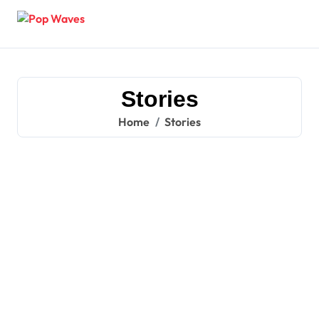
Skip
to
content
Stories
Home
Stories