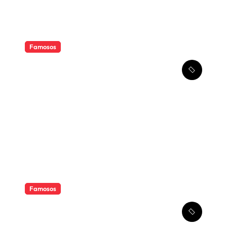
Famosos
Shawn Mendes: relembre os
romances que marcaram a
vida amorosa do cantor
Famosos
Bruna Marquezine: relembre
os romances que marcaram