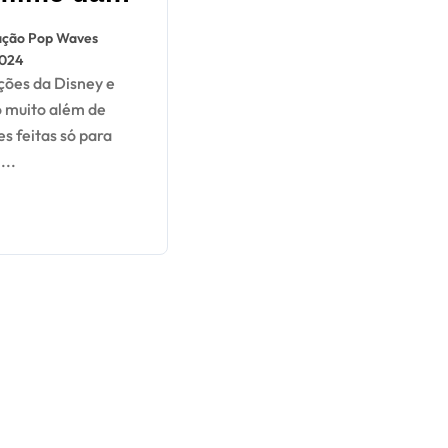
ey e Pixar
ção Pop Waves
u RM às
2024
imas
o muito além de
s feitas só para
...