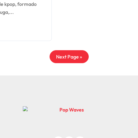
as; entenda
de kpop, formado
uga,...
Next Page »