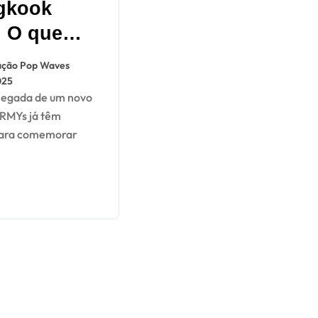
gkook
: O que
fica 9 de
ção Pop Waves
iro?
025
ARMYs já têm
para comemorar