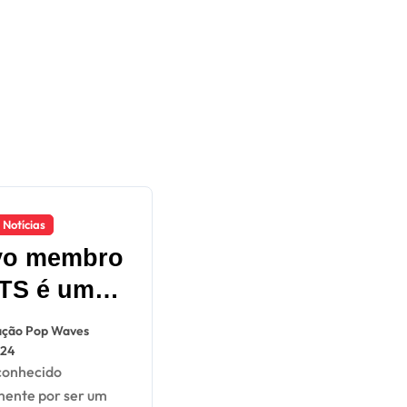
Notícias
vo membro
TS é uma
 mulher e
ção Pop Waves
 presente
024
árias
ente por ser um