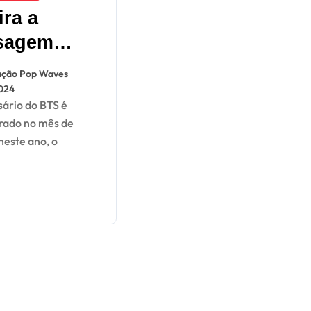
ira a
sagem
ionante
ção Pop Waves
RM deixou
2024
1º
ado no mês de
ersário do
 neste ano, o