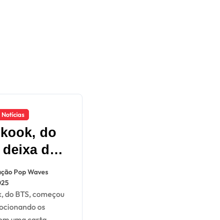
Notícias
kook, do
 deixa de
ir todos
ção Pop Waves
nstagram e
025
ga fãs;
ocionando os
nda
om uma carta