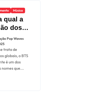
imento
Música
a qual a
ião dos
e-coreanos
ção Pop Waves
e o BTS
025
s globais, o BTS
te é um dos
s nomes que...