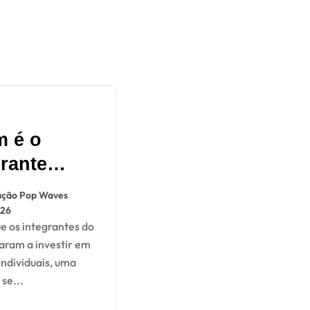
 é o
grante
 popular
ção Pop Waves
BTS?
026
ubra
aram a investir em
individuais, uma
se...