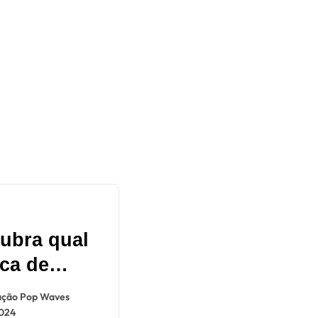
ubra qual
ca de
 e V, do
ção Pop Waves
 está em
2024