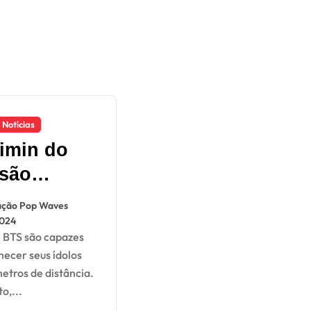
Notícias
Jimin do
são
undidos
ção Pop Waves
casal
2024
so; saiba
hecer seus ídolos
m
etros de distância.
o,...