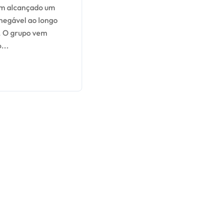
ilme da
inegável ao longo
el
. O grupo vem
...