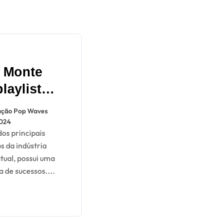
 Monte
laylist
as com as
ção Pop Waves
cas
2024
das por
s da indústria
RA
tual, possui uma
ta de sucessos....