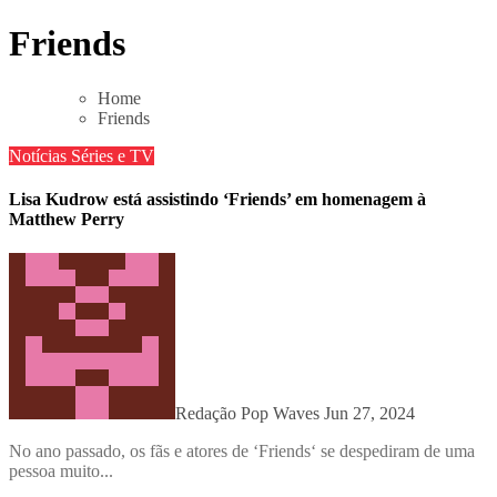
Skip
Friends
to
content
Home
Friends
Notícias
Séries e TV
Lisa Kudrow está assistindo ‘Friends’ em homenagem à
Matthew Perry
Redação Pop Waves
Jun 27, 2024
No ano passado, os fãs e atores de ‘Friends‘ se despediram de uma
pessoa muito...