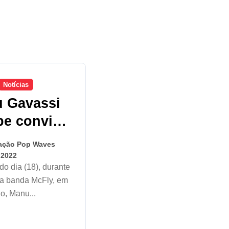
Notícias
 Gavassi
be convite
 apresenta
ação Pop Waves
McFly em
 2022
Paulo
a banda McFly, em
o, Manu...