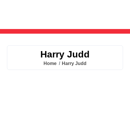
Skip
to
content
Harry Judd
Home
Harry Judd