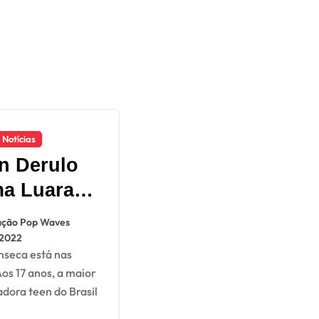
Notícias
n Derulo
a Luara
eca para
ção Pop Waves
over sua
 2022
 música
os 17 anos, a maior
adora teen do Brasil