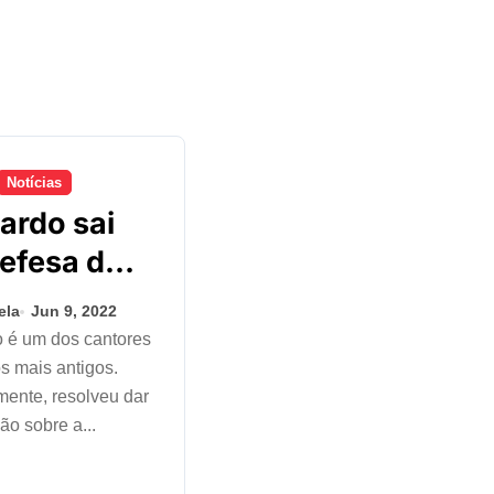
Notícias
ardo sai
efesa do
o e
ela
Jun 9, 2022
nta CPI
s mais antigos.
ertanejo:
ente, resolveu dar
ttavo
ão sobre a...
 não está
do”