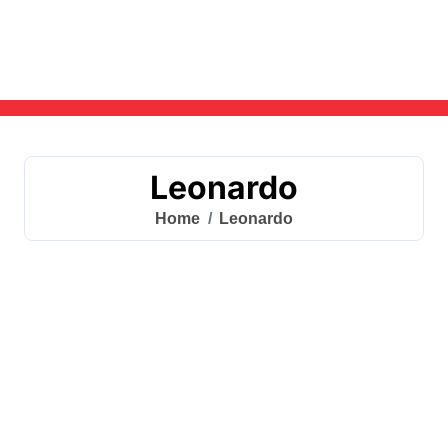
Skip
to
content
Leonardo
Home
Leonardo