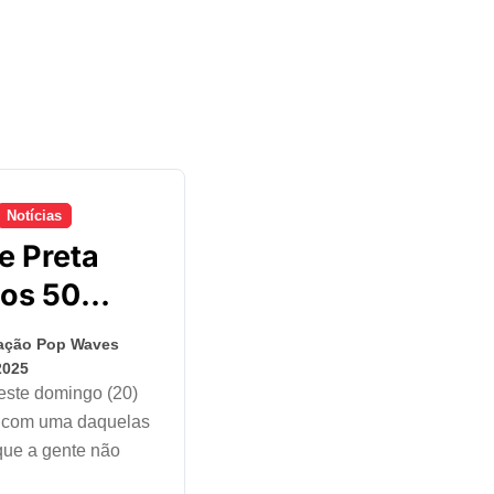
Notícias
e Preta
aos 50
, durante
ação Pop Waves
lha contra
2025
er
 com uma daquelas
 que a gente não