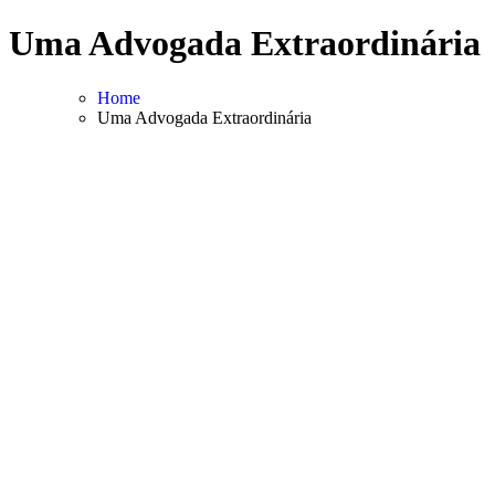
Skip
Uma Advogada Extraordinária
to
content
Home
Uma Advogada Extraordinária