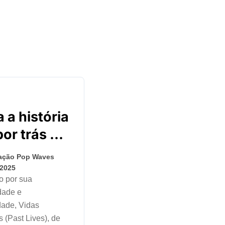
 a história
por trás de
s
ação Pop Waves
adas
 2025
dade e
dade, Vidas
 (Past Lives), de