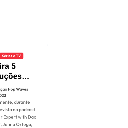
Séries e TV
ira 5
uções
Jenna
ção Pop Waves
ga no
2023
co
evista no podcast
r Expert with Dax
, Jenna Ortega,