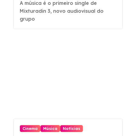
Pagode
A música é o primeiro single de
Mixturadin 3, novo audiovisual do
lança “Duvido”
grupo
Cinema
Música
Notícias