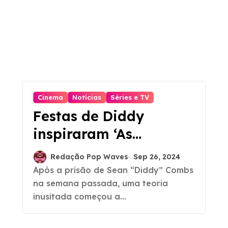
Cinema
Notícias
Séries e TV
Festas de Diddy
inspiraram ‘As
Branquelas’? Entenda
Redação Pop Waves
Sep 26, 2024
a teoria
Após a prisão de Sean “Diddy” Combs
na semana passada, uma teoria
inusitada começou a...