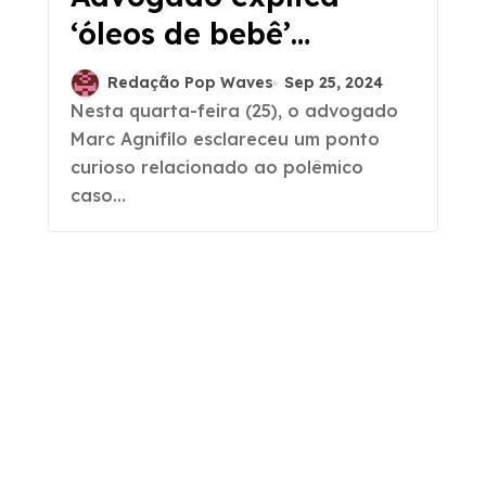
‘óleos de bebê’
encontrados na casa
Redação Pop Waves
Sep 25, 2024
de Diddy
Nesta quarta-feira (25), o advogado
Marc Agnifilo esclareceu um ponto
curioso relacionado ao polêmico
caso...