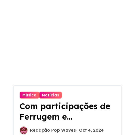
Música
Notícias
Com participações de
Ferrugem e
Mumuzinho, Turma do
Redação Pop Waves
Oct 4, 2024