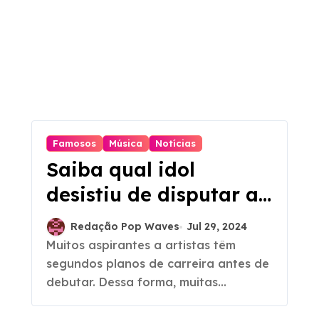
Famosos
Música
Notícias
Saiba qual idol
desistiu de disputar as
Olimpíadas para
Redação Pop Waves
Jul 29, 2024
seguir carreira no k-
Muitos aspirantes a artistas têm
segundos planos de carreira antes de
pop
debutar. Dessa forma, muitas...