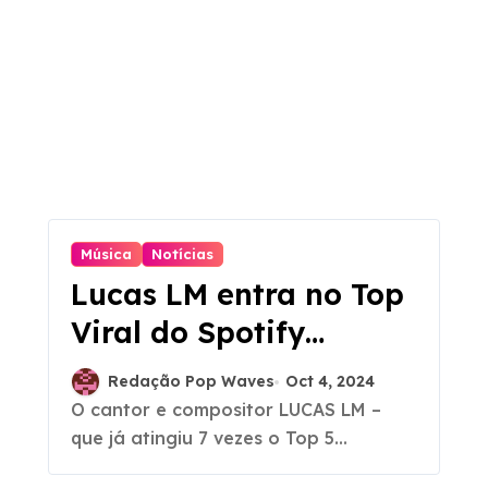
Música
Notícias
Lucas LM entra no Top
Viral do Spotify
com “Pense em Mim”
Redação Pop Waves
Oct 4, 2024
O cantor e compositor LUCAS LM –
que já atingiu 7 vezes o Top 5...