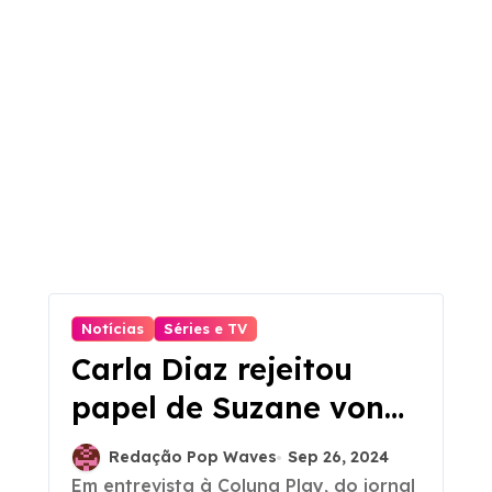
Notícias
Séries e TV
Carla Diaz rejeitou
papel de Suzane von
Richthofen em
Redação Pop Waves
Sep 26, 2024
‘Tremembé’
Em entrevista à Coluna Play, do jornal