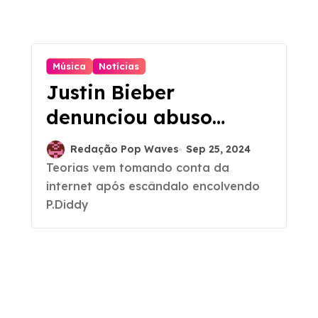
Música
Notícias
Justin Bieber
denunciou abuso
infantil em clipe de
Redação Pop Waves
Sep 25, 2024
‘Yummy’?
Teorias vem tomando conta da
internet após escândalo encolvendo
P.Diddy