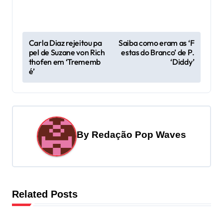
P
Carla Diaz rejeitou pa
Saiba como eram as ‘F
pel de Suzane von Rich
estas do Branco’ de P.
o
thofen em ‘Trememb
‘Diddy’
s
é’
t
n
a
By
Redação Pop Waves
v
i
g
a
Related Posts
t
i