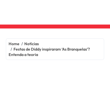
Skip
to
content
Home
Notícias
Festas de Diddy inspiraram ‘As Branquelas’?
Entenda a teoria