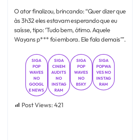
O ator finalizou, brincando: “Quer dizer que
às 3h32 eles estavam esperando que eu
saísse, tipo: ‘Tudo bem, ótimo. Aquele
Wayans p*** foi embora. Ele fala demais’”.
SIGA
SIGA
SIGA
SIGA
POP
CINEM
POP
POPWA
WAVES
AUDITS
WAVES
VES NO
NO
NO
NO
INSTAG
GOOGL
INSTAG
BSKY
RAM
E NEWS
RAM
Post Views:
421