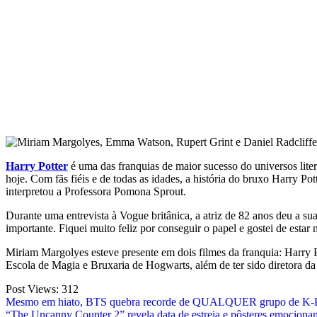
Harry Potter
é uma das franquias de maior sucesso do universos liter
hoje. Com fãs fiéis e de todas as idades, a história do bruxo Harry P
interpretou a Professora Pomona Sprout.
Durante uma entrevista à Vogue britânica, a atriz de 82 anos deu a sua
importante. Fiquei muito feliz por conseguir o papel e gostei de estar
Miriam Margolyes esteve presente em dois filmes da franquia: Harry P
Escola de Magia e Bruxaria de Hogwarts, além de ter sido diretora d
Post Views:
312
Post
Mesmo em hiato, BTS quebra recorde de QUALQUER grupo de K-
“The Uncanny Counter 2” revela data de estreia e pôsteres emocionan