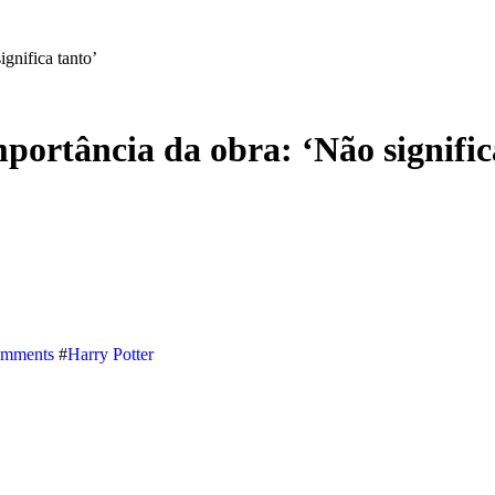
ignifica tanto’
mportância da obra: ‘Não signific
omments
#
Harry Potter