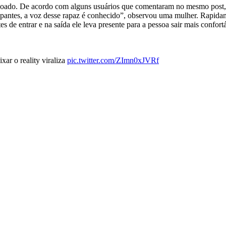
oado. De acordo com alguns usuários que comentaram no mesmo post, os
ipantes, a voz desse rapaz é conhecido”, observou uma mulher. Rapid
s de entrar e na saída ele leva presente para a pessoa sair mais confor
xar o reality viraliza
pic.twitter.com/ZImn0xJVRf