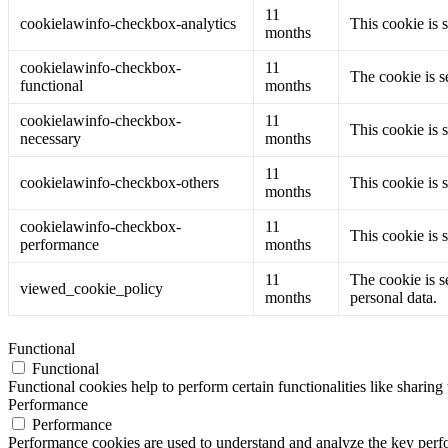
11
cookielawinfo-checkbox-analytics
This cookie is 
months
cookielawinfo-checkbox-
11
The cookie is s
functional
months
cookielawinfo-checkbox-
11
This cookie is 
necessary
months
11
cookielawinfo-checkbox-others
This cookie is 
months
cookielawinfo-checkbox-
11
This cookie is 
performance
months
11
The cookie is s
viewed_cookie_policy
months
personal data.
Functional
Functional
Functional cookies help to perform certain functionalities like sharing 
Performance
Performance
Performance cookies are used to understand and analyze the key perfor