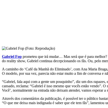
Gabriel Fop
prometeu que irá mudar… Mas será que é para melhor? O
do reality show, Gabriel continua decepcionando os fãs. Ou, pelo men
A caminho do ‘Café da Manhã do Eliminado’, com Ana Maria Braga, Ga
O modelo, por sua vez, parecia não estar muito a fim de conversa e n
“Gabriel, fala aqui com a gente um pouquinho”, diz um dos rapazes, 
cansado, reclama: “Gabriel é isso mesmo que vocês estão vendo”. O seg
Você’, normalmente na entrada não deixam atender, vamos esperar a sa
Através dos comentários da publicação, é possível ter o público basta
“O que me deixa mais indignada é saber que ele tem fãs”, lamentou um