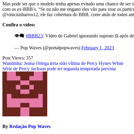
Mas pode ser que o modelo tenha apenas evitado uma chance de ser z
com os ex-BBB’s. “Se eu não me engano eles vão para zoar os partic
@viniciusbarros12, ele faz cobertura do BBB, corre atrás de todos ante
Confira o vídeo:
👁️‍🗨️
#BBB23
: Vídeo de Gabriel ignorando suposto fã após dei
— Pop Waves (@portalpopwaves)
February 1, 2023
Post Views:
357
Post
Wandinha: Jenna Ortega teria sido vítima de Percy Hynes White
Série de Percy Jackson pode ter segunda temporada prevista
navigation
By
Redação Pop Waves