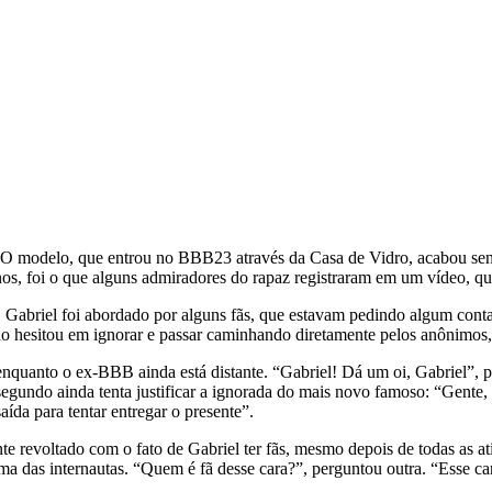
 modelo, que entrou no BBB23 através da Casa de Vidro, acabou send
os, foi o que alguns admiradores do rapaz registraram em um vídeo, qu
briel foi abordado por alguns fãs, que estavam pedindo algum contat
ão hesitou em ignorar e passar caminhando diretamente pelos anônimos,
enquanto o ex-BBB ainda está distante. “Gabriel! Dá um oi, Gabriel”, p
undo ainda tenta justificar a ignorada do mais novo famoso: “Gente, ol
ída para tentar entregar o presente”.
nte revoltado com o fato de Gabriel ter fãs, mesmo depois de todas as at
a das internautas. “Quem é fã desse cara?”, perguntou outra. “Esse car