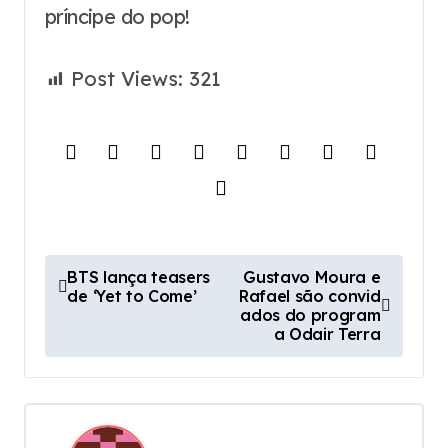
príncipe do pop!
Post Views:
321
P
BTS lança teasers
Gustavo Moura e
de ‘Yet to Come’
Rafael são convid
o
ados do program
s
a Odair Terra
t
n
a