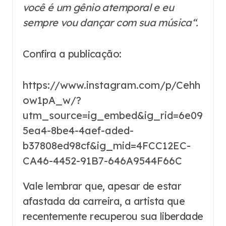
você é um gênio atemporal e eu
sempre vou dançar com sua música“.
Confira a publicação:
https://www.instagram.com/p/Cehh
ow1pA_w/?
utm_source=ig_embed&ig_rid=6e09
5ea4-8be4-4aef-aded-
b37808ed98cf&ig_mid=4FCC12EC-
CA46-4452-91B7-646A9544F66C
Vale lembrar que, apesar de estar
afastada da carreira, a artista que
recentemente recuperou sua liberdade