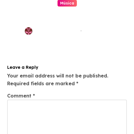
Música
Os maiores hits de Shakira no
Brasil: veja as músicas que
dominam o país
Redação Pop Waves
May 2, 2026
Leave a Reply
Your email address will not be published.
Required fields are marked
*
Comment
*