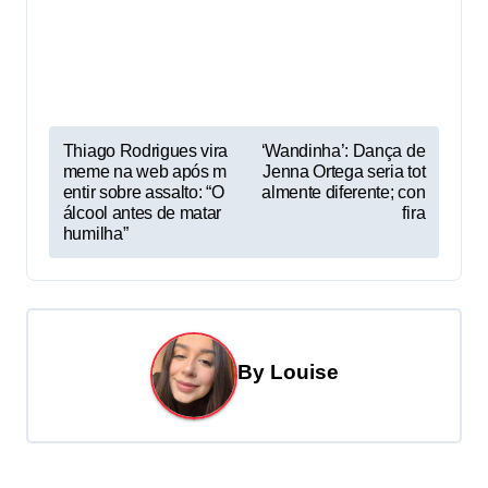
P
Thiago Rodrigues vira
‘Wandinha’: Dança de
meme na web após m
Jenna Ortega seria tot
o
entir sobre assalto: “O
almente diferente; con
s
álcool antes de matar
fira
humilha”
t
n
a
v
By
Louise
i
g
a