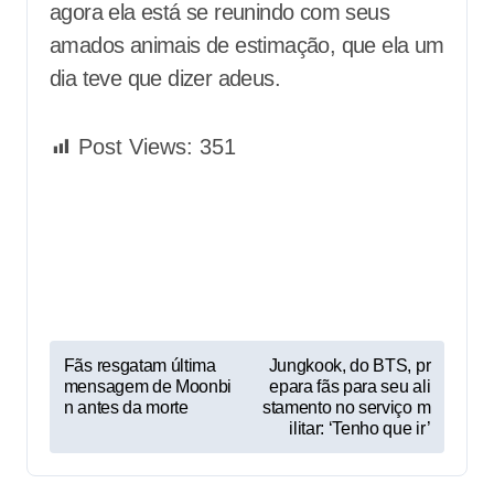
agora ela está se reunindo com seus
amados animais de estimação, que ela um
dia teve que dizer adeus.
Post Views:
351
P
Fãs resgatam última
Jungkook, do BTS, pr
mensagem de Moonbi
epara fãs para seu ali
o
n antes da morte
stamento no serviço m
s
ilitar: ‘Tenho que ir’
t