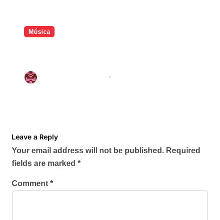
Música
Os maiores hits de Shakira no
Brasil: veja as músicas que
dominam o país
Redação Pop Waves
May 2, 2026
Leave a Reply
Your email address will not be published.
Required
fields are marked
*
Comment
*