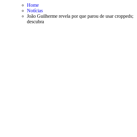
Skip
Home
to
Notícias
content
João Guilherme revela por que parou de usar croppeds;
descubra