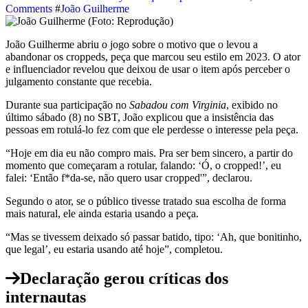
Comments
#
João Guilherme
João Guilherme abriu o jogo sobre o motivo que o levou a
abandonar os croppeds, peça que marcou seu estilo em 2023. O ator
e influenciador revelou que deixou de usar o item após perceber o
julgamento constante que recebia.
Durante sua participação no
Sabadou com Virginia
, exibido no
último sábado (8) no SBT, João explicou que a insistência das
pessoas em rotulá-lo fez com que ele perdesse o interesse pela peça.
“Hoje em dia eu não compro mais. Pra ser bem sincero, a partir do
momento que começaram a rotular, falando: ‘Ó, o cropped!’, eu
falei: ‘Então f*da-se, não quero usar cropped'”, declarou.
Segundo o ator, se o público tivesse tratado sua escolha de forma
mais natural, ele ainda estaria usando a peça.
“Mas se tivessem deixado só passar batido, tipo: ‘Ah, que bonitinho,
que legal’, eu estaria usando até hoje”, completou.
Declaração gerou críticas dos
internautas