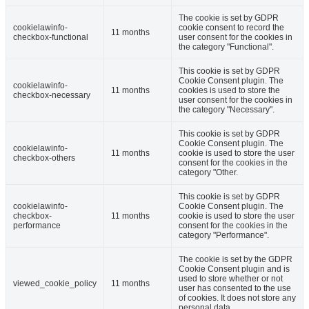
The cookie is set by GDPR
cookielawinfo-
cookie consent to record the
11 months
checkbox-functional
user consent for the cookies in
the category "Functional".
This cookie is set by GDPR
Cookie Consent plugin. The
cookielawinfo-
11 months
cookies is used to store the
checkbox-necessary
user consent for the cookies in
the category "Necessary".
This cookie is set by GDPR
Cookie Consent plugin. The
cookielawinfo-
11 months
cookie is used to store the user
checkbox-others
consent for the cookies in the
category "Other.
This cookie is set by GDPR
cookielawinfo-
Cookie Consent plugin. The
checkbox-
11 months
cookie is used to store the user
performance
consent for the cookies in the
category "Performance".
The cookie is set by the GDPR
Cookie Consent plugin and is
used to store whether or not
viewed_cookie_policy
11 months
user has consented to the use
of cookies. It does not store any
personal data.