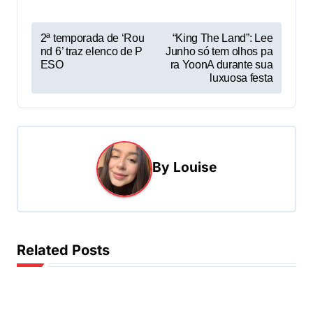
P
2ª temporada de ‘Rou
“King The Land”: Lee
nd 6’ traz elenco de P
Junho só tem olhos pa
o
ESO
ra YoonA durante sua
s
luxuosa festa
t
n
a
By
Louise
v
i
g
a
Related Posts
t
i
o