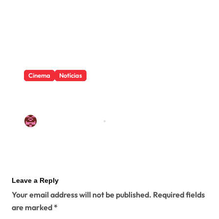
Cinema
Notícias
“Superman” viraliza… e causa
boom na adoção de cães nos
EUA
Redação Pop Waves
Jul 17, 2025
Leave a Reply
Your email address will not be published.
Required fields
are marked
*