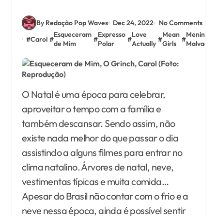
By Redação Pop Waves
Dec 24, 2022
No Comments
Esqueceram
Expresso
Love
Mean
Meninas
#
Carol
#
#
#
#
#
de Mim
Polar
Actually
Girls
Malvadas
O Natal é uma época para celebrar,
aproveitar o tempo com a família e
também descansar. Sendo assim, não
existe nada melhor do que passar o dia
assistindo a alguns filmes para entrar no
clima natalino. Árvores de natal, neve,
vestimentas típicas e muita comida…
Apesar do Brasil não contar com o frio e a
neve nessa época, ainda é possível sentir