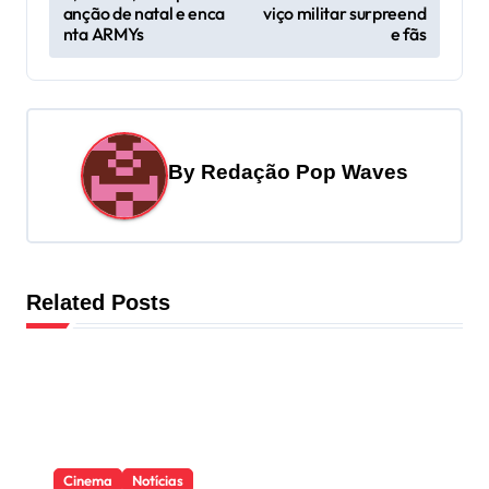
anção de natal e enca
viço militar surpreend
o
nta ARMYs
e fãs
s
t
n
a
By
Redação Pop Waves
v
i
g
Related Posts
a
t
i
o
n
Cinema
Notícias