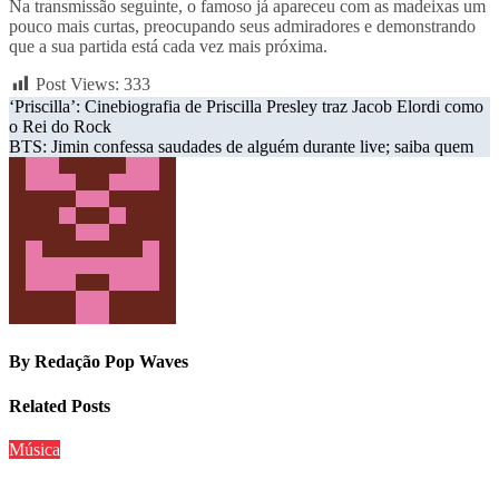
Na transmissão seguinte, o famoso já apareceu com as madeixas um
pouco mais curtas, preocupando seus admiradores e demonstrando
que a sua partida está cada vez mais próxima.
Post Views:
333
Post
‘Priscilla’: Cinebiografia de Priscilla Presley traz Jacob Elordi como
o Rei do Rock
navigation
BTS: Jimin confessa saudades de alguém durante live; saiba quem
By
Redação Pop Waves
Related Posts
Música
Quem é o integrante mais popular do BTS? Descubra