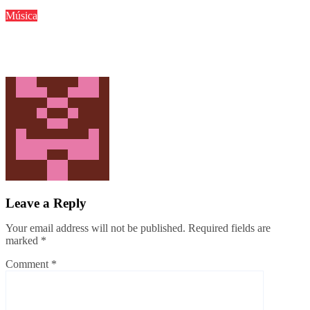
Música
Os maiores hits de Shakira no Brasil: veja as músicas que
dominam o país
Redação Pop Waves
May 2, 2026
Leave a Reply
Your email address will not be published.
Required fields are
marked
*
Comment
*