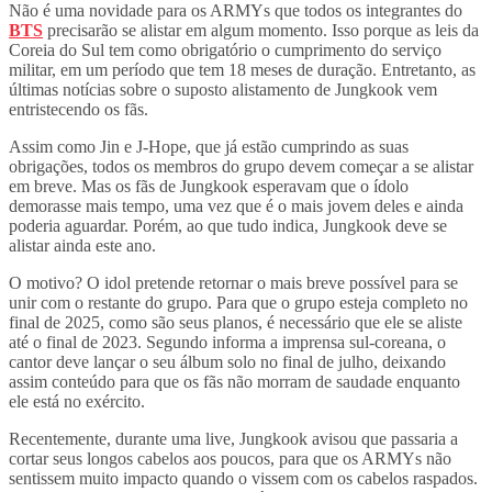
Não é uma novidade para os ARMYs que todos os integrantes do
BTS
precisarão se alistar em algum momento. Isso porque as leis da
Coreia do Sul tem como obrigatório o cumprimento do serviço
militar, em um período que tem 18 meses de duração. Entretanto, as
últimas notícias sobre o suposto alistamento de Jungkook vem
entristecendo os fãs.
Assim como Jin e J-Hope, que já estão cumprindo as suas
obrigações, todos os membros do grupo devem começar a se alistar
em breve. Mas os fãs de Jungkook esperavam que o ídolo
demorasse mais tempo, uma vez que é o mais jovem deles e ainda
poderia aguardar. Porém, ao que tudo indica, Jungkook deve se
alistar ainda este ano.
O motivo? O idol pretende retornar o mais breve possível para se
unir com o restante do grupo. Para que o grupo esteja completo no
final de 2025, como são seus planos, é necessário que ele se aliste
até o final de 2023. Segundo informa a imprensa sul-coreana, o
cantor deve lançar o seu álbum solo no final de julho, deixando
assim conteúdo para que os fãs não morram de saudade enquanto
ele está no exército.
Recentemente, durante uma live, Jungkook avisou que passaria a
cortar seus longos cabelos aos poucos, para que os ARMYs não
sentissem muito impacto quando o vissem com os cabelos raspados.