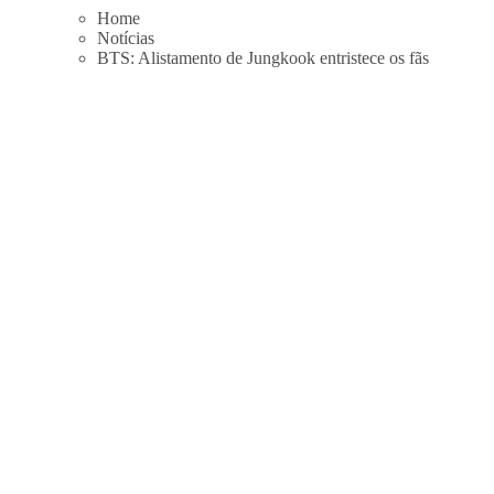
Skip
Home
to
Notícias
content
BTS: Alistamento de Jungkook entristece os fãs