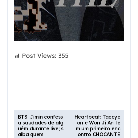
Post Views:
355
P
BTS: Jimin confess
Heartbeat: Taecye
a saudades de alg
on e Won Ji An tê
o
uém durante live; s
m um primeiro enc
s
aiba quem
ontro CHOCANTE