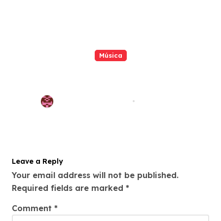
Música
Os maiores hits de Shakira no
Brasil: veja as músicas que
dominam o país
Redação Pop Waves
May 2, 2026
Leave a Reply
Your email address will not be published.
Required fields are marked
*
Comment
*