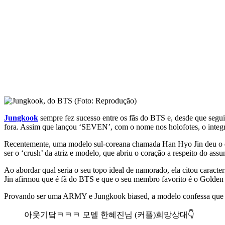
Jungkook
sempre fez sucesso entre os fãs do BTS e, desde que segui
fora. Assim que lançou ‘SEVEN’, com o nome nos holofotes, o integ
Recentemente, uma modelo sul-coreana chamada Han Hyo Jin deu o q
ser o ‘crush’ da atriz e modelo, que abriu o coração a respeito do ass
Ao abordar qual seria o seu topo ideal de namorado, ela citou cara
Jin afirmou que é fã do BTS e que o seu membro favorito é o Golde
Provando ser uma ARMY e Jungkook biased, a modelo confessa que t
아웃기닼ㅋㅋㅋ 모델 한혜진님 (커플)희망상대👇