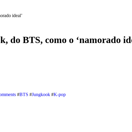
rado ideal’
, do BTS, como o ‘namorado id
omments
#
BTS
#
Jungkook
#
K-pop