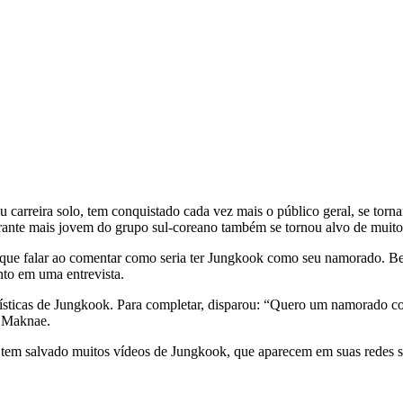
u carreira solo, tem conquistado cada vez mais o público geral, se tor
rante mais jovem do grupo sul-coreano também se tornou alvo de muit
ue falar ao comentar como seria ter Jungkook como seu namorado. Be
unto em uma entrevista.
cterísticas de Jungkook. Para completar, disparou: “Quero um namora
n Maknae.
em salvado muitos vídeos de Jungkook, que aparecem em suas redes so