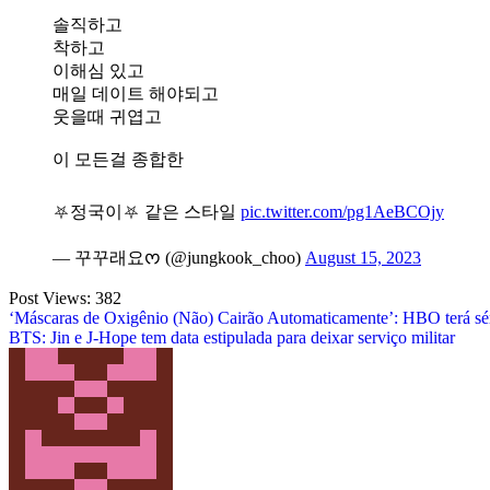
솔직하고
착하고
이해심 있고
매일 데이트 해야되고
웃을때 귀엽고
이 모든걸 종합한
⛧정국이⛧ 같은 스타일
pic.twitter.com/pg1AeBCOjy
— 꾸꾸래요ᰔ (@jungkook_choo)
August 15, 2023
Post Views:
382
Post
‘Máscaras de Oxigênio (Não) Cairão Automaticamente’: HBO terá sé
BTS: Jin e J-Hope tem data estipulada para deixar serviço militar
navigation