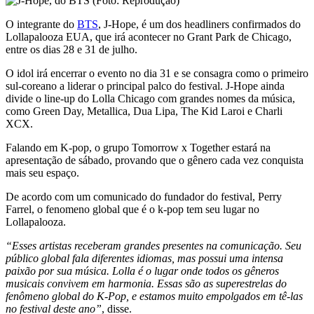
O integrante do
BTS
, J-Hope, é um dos headliners confirmados do
Lollapalooza EUA, que irá acontecer no Grant Park de Chicago,
entre os dias 28 e 31 de julho.
O idol irá encerrar o evento no dia 31 e se consagra como o primeiro
sul-coreano a liderar o principal palco do festival. J-Hope ainda
divide o line-up do Lolla Chicago com grandes nomes da música,
como Green Day, Metallica, Dua Lipa, The Kid Laroi e Charli
XCX.
Falando em K-pop, o grupo Tomorrow x Together estará na
apresentação de sábado, provando que o gênero cada vez conquista
mais seu espaço.
De acordo com um comunicado do fundador do festival, Perry
Farrel, o fenomeno global que é o k-pop tem seu lugar no
Lollapalooza.
“Esses artistas receberam grandes presentes na comunicação. Seu
público global fala diferentes idiomas, mas possui uma intensa
paixão por sua música. Lolla é o lugar onde todos os gêneros
musicais convivem em harmonia. Essas são as superestrelas do
fenômeno global do K-Pop, e estamos muito empolgados em tê-las
no festival deste ano”
, disse.