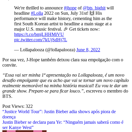
We're thrilled to announce
#jhope
of
@bts_bighit
will
headline
#Lolla
2022 on Sun, July 31st! 🙌 His
performance will make history, cementing him as the
first South Korean artist to headline a main stage at a
major U.S. music festival. 🎉 Get tickets now:
https://t.co/bmjLHHMiVU
pic.twitter.com/7kUjSdHj7L
— Lollapalooza (@lollapalooza)
June 8, 2022
Por sua vez, J-Hope também deixou clara sua empolgação com o
convite.
“Essa vai ser minha 1ª apresentação no Lollapalooza, é um novo
desafio empolgante que eu acho que vai se tornar um novo capítulo
realmente memorável na minha história musical! Eu vou te dar um
grande show. Prepare-se para ficar louco.”
, escreveu o membro do
BTS.
Post Views:
322
Post
“Justice World Tour”: Justin Bieber adia shows após piora de
doença
navigation
Justin Bieber se declara para Ye: “Ninguém jamais saberá como é
ser Kanye West”