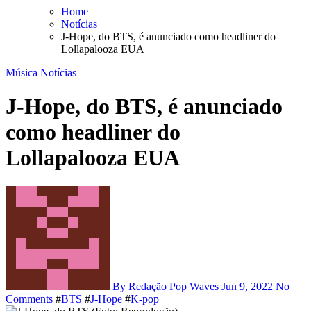
Skip
Home
to
Notícias
content
J-Hope, do BTS, é anunciado como headliner do
Lollapalooza EUA
Música
Notícias
J-Hope, do BTS, é anunciado
como headliner do
Lollapalooza EUA
By Redação Pop Waves
Jun 9, 2022
No
Comments
#
BTS
#
J-Hope
#
K-pop