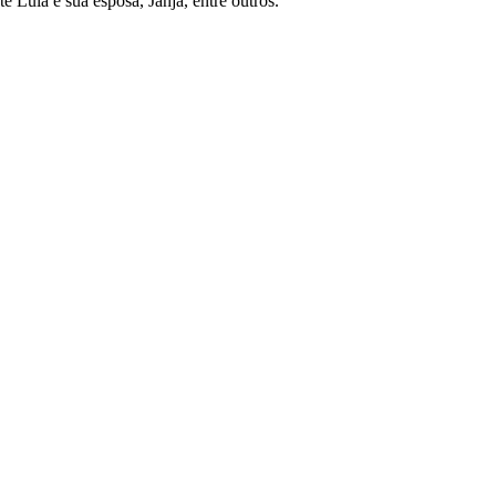
e Lula e sua esposa, Janja, entre outros.