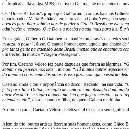
da tropicália, da antiga MPB, da Jovem Guarda, até os talentos da nova
Os “Doces Bárbaros”, grupo que Gal formou com os baianos
Gilbert
emocionados. Maria Bethânia, em entrevista a GloboNews, não seguro
a vocês para falar sobre a dor de perder a Gal. O Brasil que ela sem
admiração e respeito. Que Deus a receba na sua mais pura luz. É tris
Em seguida, Gilberto Gil também se manifestou através das redes soc
tristeza, o pesar”
, disse. O cantor homenageou aquela que chama de 
pra tanta gente na extensão deste Brasil imenso que se encantava com
um trecho da música “Viagem Passageira”.
Por fim, Caetano Veloso fez parte daqueles que foram às lágrimas.
“G
Jobim e eu percebemos isso”
, iniciou.
“Há muitos outros aspectos em
do domínio consciente das notas. E isso fazia com que o espírito del
Caetano ainda citou a importância do disco “Recanto” na sua vida.
“O
feito para Jane Duboc, exemplo de cantora com absoluto domínio da m
ouvir Recanto – e sugiro a quem me leia que faça o mesmo – para re
entender tudo”
, disse, citando o filho, de quem Gal era madrinha.
Ao fim da carta, Caetano Veloso sintetiza Gal Costa e o seu significa
Além do trio, outros artistas fizeram suas homenagens, como Chico B