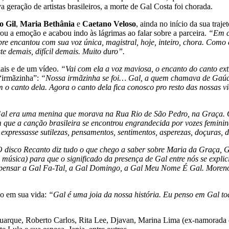
 geração de artistas brasileiros, a morte de Gal Costa foi chorada.
o Gil
,
Maria Bethânia
e
Caetano Veloso
, ainda no início da sua traj
u a emoção e acabou indo às lágrimas ao falar sobre a parceira.
“Em ch
pre encantou com sua voz única, magistral, hoje, inteiro, chora. Como
te demais, difícil demais. Muito duro”.
iais e de um vídeo.
“Vai com ela a voz maviosa, o encanto do canto ex
“irmãzinha”:
“Nossa irmãzinha se foi… Gal, a quem chamava de Gaúch
 o canto dela. Agora o canto dela fica conosco pro resto das nossas v
al era uma menina que morava na Rua Rio de São Pedro, na Graça. O 
 que a canção brasileira se encontrou engrandecida por vozes femini
a expressasse sutilezas, pensamentos, sentimentos, asperezas, doçuras
 disco Recanto diz tudo o que chego a saber sobre Maria da Graça, 
úsica) para que o significado da presença de Gal entre nós se explic
pensar a Gal Fa-Tal, a Gal Domingo, a Gal Meu Nome É Gal. Moreno Ve
do em sua vida:
“Gal é uma joia da nossa história. Eu penso em Gal to
uarque, Roberto Carlos, Rita Lee, Djavan, Marina Lima (ex-namorada de