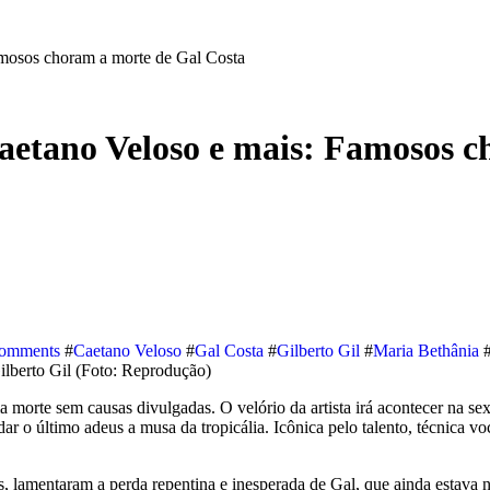
amosos choram a morte de Gal Costa
Caetano Veloso e mais: Famosos 
omments
#
Caetano Veloso
#
Gal Costa
#
Gilberto Gil
#
Maria Bethânia
 morte sem causas divulgadas. O velório da artista irá acontecer na sex
ar o último adeus a musa da tropicália. Icônica pelo talento, técnica vo
s, lamentaram a perda repentina e inesperada de Gal, que ainda estava n