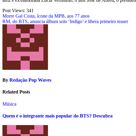
atriz e ex-namorada Lúcia Veríssimo, o ator José de Abreu, o president
Post Views:
341
Post
Morre Gal Costa, ícone da MPB, aos 77 anos
RM, do BTS, anuncia álbum solo ‘Indigo’ e libera primeiro teaser
navigation
By
Redação Pop Waves
Related Posts
Música
Quem é o integrante mais popular do BTS? Descubra