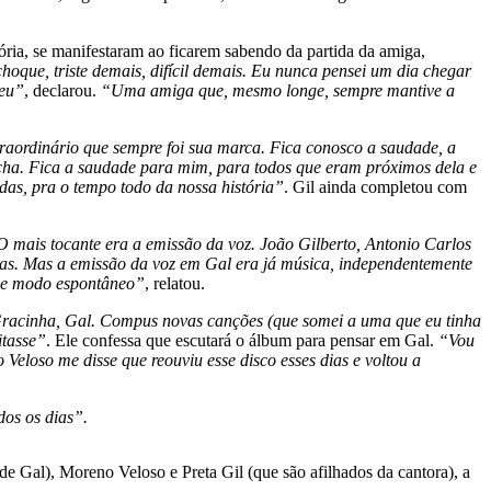
etória, se manifestaram ao ficarem sabendo da partida da amiga,
oque, triste demais, difícil demais. Eu nunca pensei um dia chegar
 eu”
, declarou.
“Uma amiga que, mesmo longe, sempre mantive a
traordinário que sempre foi sua marca. Fica conosco a saudade, a
a. Fica a saudade para mim, para todos que eram próximos dela e
idas, pra o tempo todo da nossa história”
. Gil ainda completou com
mais tocante era a emissão da voz. João Gilberto, Antonio Carlos
nas. Mas a emissão da voz em Gal era já música, independentemente
, de modo espontâneo”
, relatou.
Gracinha, Gal. Compus novas canções (que somei a uma que eu tinha
itasse”
. Ele confessa que escutará o álbum para pensar em Gal.
“Vou
loso me disse que reouviu esse disco esses dias e voltou a
dos os dias”.
 Gal), Moreno Veloso e Preta Gil (que são afilhados da cantora), a