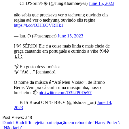
— CJ D'Sorin✨️☀️ (@JungKbambieyes)
June 15, 2023
não sabia que precisava ver o taehyung ouvindo elis
regina até ver o taehyung ouvindo elis regina
https://t.co/Q3H6OVRHk1
— lau. ᱬ (@asarapper)
June 15, 2023
[💜] SÉRIO! Ele é a coisa mais linda e mais cheia de
graça cantando em português e curtindo a vibe 🥺😭
🇧🇷
🐻 Eu gosto dessa música.
🐻 “Até…” [cantando].
O nome da música é “Até Meu Violão”, de Bruno
Berle. Vem pra cá curtir uma musiquinha, nosso
brasileiro. 🥺
pic.twitter.com/D3LfP0De57
— BTS Brasil ON ✨ BBO⁷ (@btsbrasil_on)
June 14,
2023
Post Views:
348
Post
Daniel Radcliffe rejeita participação em reboot de ‘Harry Potter’:
‘Não faria’