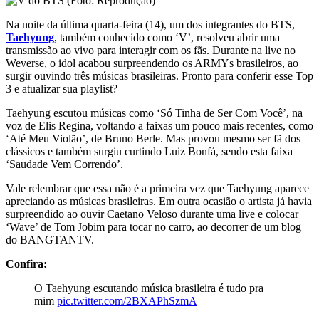
Na noite da última quarta-feira (14), um dos integrantes do BTS,
Taehyung
, também conhecido como ‘V’, resolveu abrir uma
transmissão ao vivo para interagir com os fãs. Durante na live no
Weverse, o idol acabou surpreendendo os ARMYs brasileiros, ao
surgir ouvindo três músicas brasileiras. Pronto para conferir esse Top
3 e atualizar sua playlist?
Taehyung escutou músicas como ‘Só Tinha de Ser Com Você’, na
voz de Elis Regina, voltando a faixas um pouco mais recentes, como
‘Até Meu Violão’, de Bruno Berle. Mas provou mesmo ser fã dos
clássicos e também surgiu curtindo Luiz Bonfá, sendo esta faixa
‘Saudade Vem Correndo’.
Vale relembrar que essa não é a primeira vez que Taehyung aparece
apreciando as músicas brasileiras. Em outra ocasião o artista já havia
surpreendido ao ouvir Caetano Veloso durante uma live e colocar
‘Wave’ de Tom Jobim para tocar no carro, ao decorrer de um blog
do BANGTANTV.
Confira:
O Taehyung escutando música brasileira é tudo pra
mim
pic.twitter.com/2BXAPhSzmA