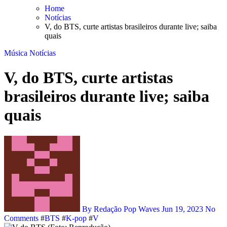
Skip
Home
to
Notícias
content
V, do BTS, curte artistas brasileiros durante live; saiba
quais
Música
Notícias
V, do BTS, curte artistas
brasileiros durante live; saiba
quais
By Redação Pop Waves
Jun 19, 2023
No
Comments
#
BTS
#
K-pop
#
V