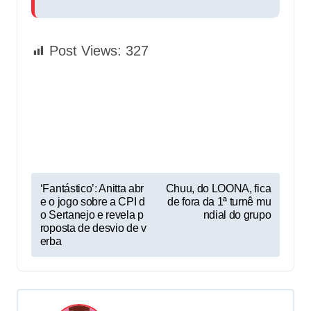
Post Views:
327
P
‘Fantástico’: Anitta abr
Chuu, do LOONA, fica
e o jogo sobre a CPI d
de fora da 1ª turnê mu
o
o Sertanejo e revela p
ndial do grupo
s
roposta de desvio de v
erba
t
n
a