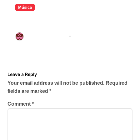
Música
Os maiores hits de Shakira no
Brasil: veja as músicas que
dominam o país
Redação Pop Waves
May 2, 2026
Leave a Reply
Your email address will not be published.
Required
fields are marked
*
Comment
*