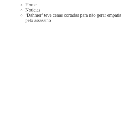
Skip
Home
to
Notícias
content
‘Dahmer’ teve cenas cortadas para não gerar empatia
pelo assassino