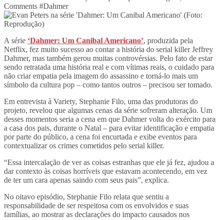
Comments
#
Dahmer
A série
‘Dahmer: Um Canibal Americano’
, produzida pela
Netflix, fez muito sucesso ao contar a história do serial killer Jeffrey
Dahmer, mas também gerou muitas controvérsias. Pelo fato de estar
sendo retratada uma história real e com vítimas reais, o cuidado para
não criar empatia pela imagem do assassino e torná-lo mais um
símbolo da cultura pop – como tantos outros – precisou ser tomado.
Em entrevista à Variety, Stephanie Filo, uma das produtoras do
projeto, revelou que algumas cenas da série sofreram alteração. Um
desses momentos seria a cena em que Dahmer volta do exército para
a casa dos pais, durante o Natal – para evitar identificação e empatia
por parte do público, a cena foi encurtada e exibe eventos para
contextualizar os crimes cometidos pelo serial killer.
“Essa intercalação de ver as coisas estranhas que ele já fez, ajudou a
dar contexto às coisas horríveis que estavam acontecendo, em vez
de ter um cara apenas saindo com seus pais”, explica.
No oitavo episódio, Stephanie Filo relata que sentiu a
responsabilidade de ser respeitosa com os envolvidos e suas
famílias, ao mostrar as declarações do impacto causados nos