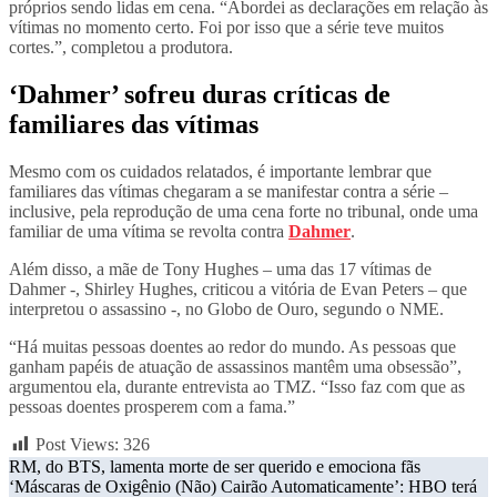
próprios sendo lidas em cena. “Abordei as declarações em relação às
vítimas no momento certo. Foi por isso que a série teve muitos
cortes.”, completou a produtora.
‘Dahmer’ sofreu duras críticas de
familiares das vítimas
Mesmo com os cuidados relatados, é importante lembrar que
familiares das vítimas chegaram a se manifestar contra a série –
inclusive, pela reprodução de uma cena forte no tribunal, onde uma
familiar de uma vítima se revolta contra
Dahmer
.
Além disso, a mãe de Tony Hughes – uma das 17 vítimas de
Dahmer -, Shirley Hughes, criticou a vitória de Evan Peters – que
interpretou o assassino -, no Globo de Ouro, segundo o NME.
“Há muitas pessoas doentes ao redor do mundo. As pessoas que
ganham papéis de atuação de assassinos mantêm uma obsessão”,
argumentou ela, durante entrevista ao TMZ. “Isso faz com que as
pessoas doentes prosperem com a fama.”
Post Views:
326
Post
RM, do BTS, lamenta morte de ser querido e emociona fãs
‘Máscaras de Oxigênio (Não) Cairão Automaticamente’: HBO terá